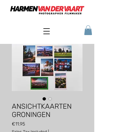
ANSICHTKAARTEN
GRONINGEN
Price
€11.95
Sales Tax Included
|