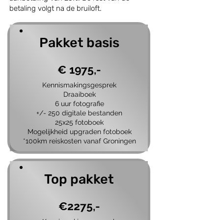
betaling volgt na de bruiloft.
Pakket basis
€ 1975,-
Kennismakingsgesprek
Draaiboek
6 uur fotografie
+/- 250 digitale bestanden
25x25 fotoboek
Mogelijkheid upgraden fotoboek
*100km reiskosten vanaf Groningen
Top pakket
€2275,-