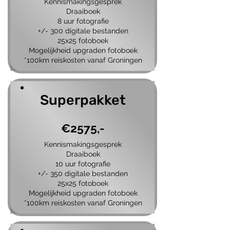
Kennismakingsgesprek
Draaiboek
8 uur fotografie
+/- 300 digitale bestanden
25x25 fotoboek
Mogelijkheid upgraden fotoboek
*100
km
reiskosten vanaf Groningen
Superpakket
€2575,-
Kennismakingsgesprek
Draaiboek
10 uur fotografie
+/- 350 digitale bestanden
25x25 fotoboek
Mogelijkheid upgraden fotoboek
*100
km
reiskosten vanaf Groningen