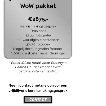
WoW pakket
€2875,-
Kennismakingsgesprek
Draaiboek
12 uur fotografie
+/- 400 digitale bestanden
30x30 fotoboek
Mogelijkheid upgraden fotoboek
*100
km
reiskosten vanaf Groningen
* Gratis 100km totaal vanaf Groningen.
Daarna €1,- per km voor extra
benzinekosten en reistijd.
Neem contact met me op voor een
vrijblijvend kennismakingsgesprek
CONTACT