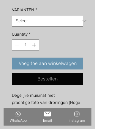
VARIANTEN
*
Quantity
*
Voeg toe aan winkelwagen
Bestellen
Degelijke muismat met
prachtige foto van Groningen (Hoge
der A en Peerd van Ome Loeks) en
Afrika (leeuw en giraffen).
WhatsApp
Email
Instagram