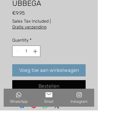
UBBEGA
Price
€9.95
Sales Tax Included
|
Gratis verzending
Quantity
*
Voeg toe aan winkelwagen
Bestellen
WhatsApp
Email
Instagram
hello@harmenvandervaart.com
WhatsApp:
+31-622410069