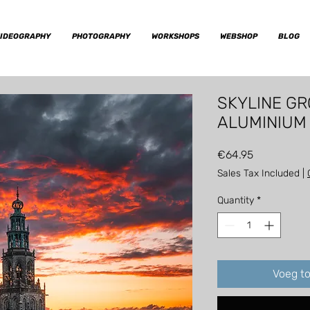
IDEOGRAPHY
PHOTOGRAPHY
WORKSHOPS
WEBSHOP
BLOG
SKYLINE G
ALUMINIUM 
Price
€64.95
Sales Tax Included
|
Quantity
*
Voeg t