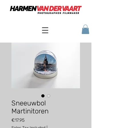
Sneeuwbol
Martinitoren
Price
€17.95
Sales Tax Included
|