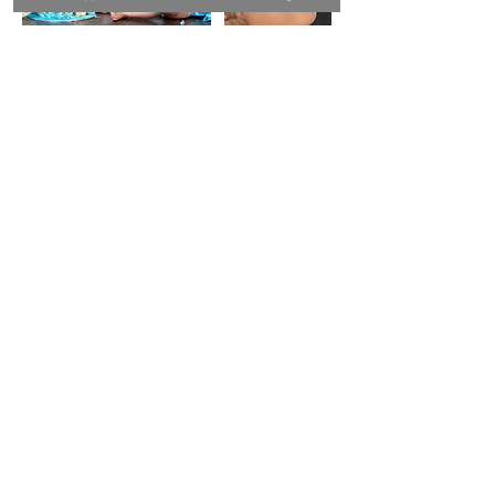
Contact Details
+NL 0622410069
hello@harmenvandervaart.com
Groningen, Netherlands